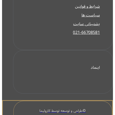
شرایط و قوانین
سیاست ها
پشتیبانی سایت
021-66708581
اینماد
©طراحی و توسعه توسط کارولیما