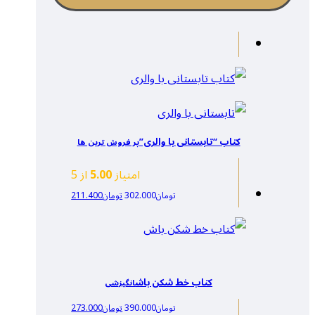
کتاب “تابستانی با والری”
پر فروش ترین ها
امتیاز
5.00
از 5
تومان
302.000
تومان
211.400
کتاب خط شکن باش
انگیزشی
تومان
390.000
تومان
273.000