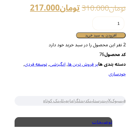
تومان
217.000
تومان
310.000
کتاب
"هنر
افزودن به سبد خرید
رنج
2
نفر این محصول را در سبد خرید خود دارد
کشیدن"
کد محصول
76
عدد
دسته بندی ها
پر فروش ترین ها
,
انگیزشی
,
توسعه فردی
,
خودسازی
فیسبوک
X
پینترست
لینکدین
تلگرام
ایمیل
لینک کوتاه
توضیحات