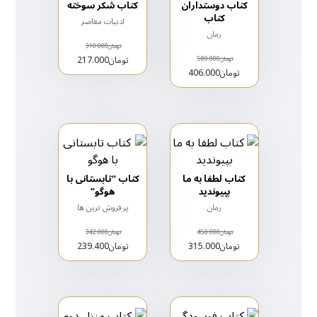
کتاب دوستداران
کتاب شکر سوخته
کتاب
ادبیات معاصر
رمان
تومان
310.000
تومان
217.000
تومان
580.000
تومان
406.000
کتاب لطفا به ما
کتاب “تابستانی با
بپیوندید
هوگو”
رمان
پر فروش ترین ها
تومان
450.000
تومان
342.000
تومان
315.000
تومان
239.400