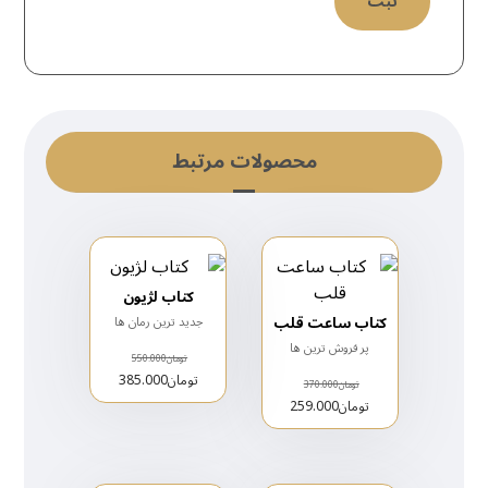
محصولات مرتبط
کتاب لژیون
کتاب ساعت قلب
جدید ترین رمان ها
پر فروش ترین ها
تومان
550.000
تومان
385.000
تومان
370.000
تومان
259.000