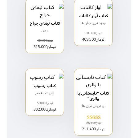
کتاب آواز کائنات
کتاب تیغه‌ی جراح
جدید ترین رمان ها
رمان
تومان
585.000
تومان
409.500
تومان
450.000
تومان
315.000
کتاب رسوب
کتاب “تابستانی با
ادبیات معاصر
والری”
تومان
560.000
پر فروش ترین ها
تومان
392.000
تومان
302.000
امتیاز
تومان
211.400
5.00
از 5