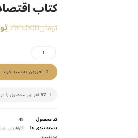
کتاب اقتصاد
تو
تومان
785.000
افزودن به سبد خرید
57
نفر این محصول را در 
کد محصول
49
دسته بندی ها
کارآفرینی
,
توس
موفقیت