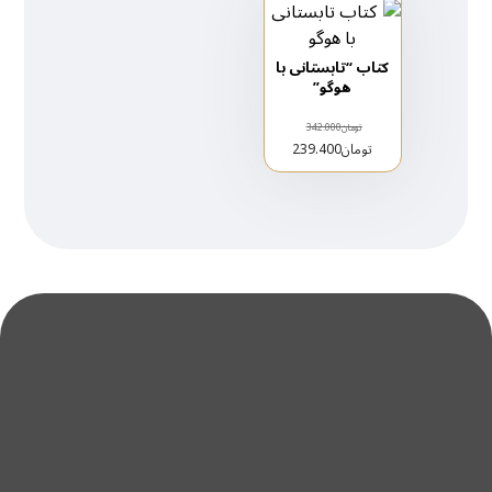
کتاب “تابستانی با
هوگو”
تومان
342.000
تومان
239.400