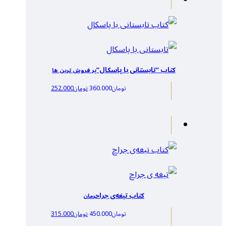
کتاب “تابستانی با پاسکال”
پر فروش ترین ها
تومان
360.000
تومان
252.000
کتاب تیغه‌ی جراح
رمان
تومان
450.000
تومان
315.000