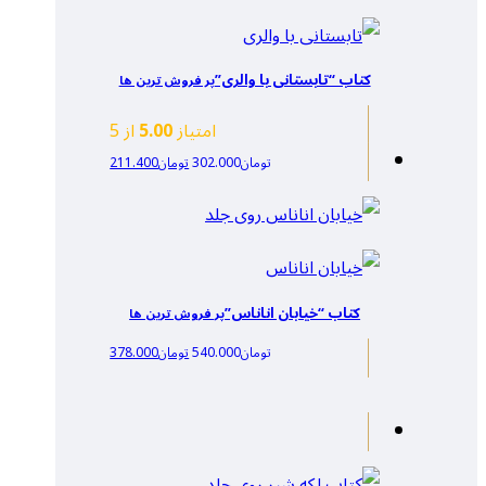
کتاب “تابستانی با والری”
پر فروش ترین ها
امتیاز
5.00
از 5
تومان
302.000
تومان
211.400
کتاب “خیابان اناناس”
پر فروش ترین ها
تومان
540.000
تومان
378.000