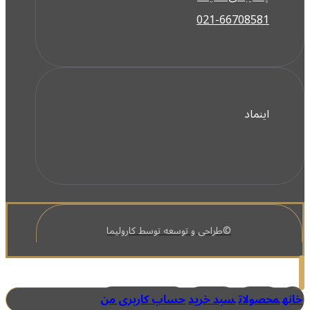
021-66708581
اینماد
©طراحی و توسعه توسط کارولیما
خانه
محصولات
سبد خرید
حساب کاربری من